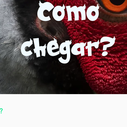
Como
chegar?
?