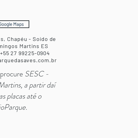
Google Maps
ês, Chapéu - Soído de
mingos Martins ES
 +55 27 99225-0904
parquedasaves.com.br
procure
SESC -
rtins, a partir daí
as placas até o
ioParque.