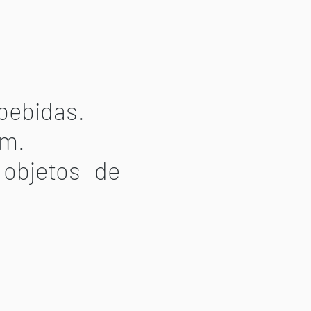
 bebidas.
om.
 objetos de