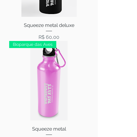
Squeeze metal deluxe
Preço
R$ 60,00
Bioparque das Aves
Squeeze metal