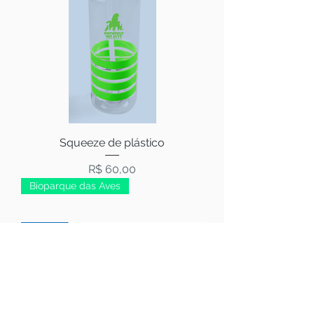
Squeeze de plástico
Preço
R$ 60,00
Bioparque das Aves