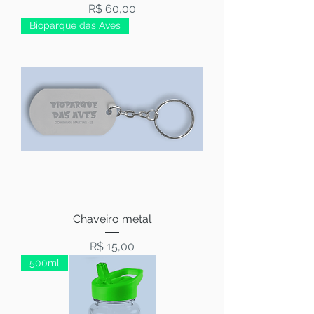
Preço
R$ 60,00
Bioparque das Aves
Chaveiro metal
Preço
R$ 15,00
500ml